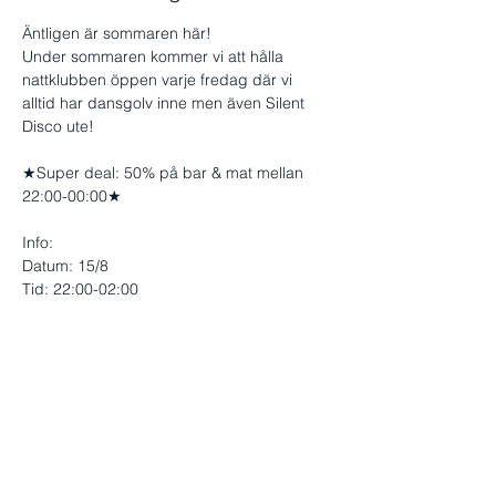
Äntligen är sommaren här!
Under sommaren kommer vi att hålla 
nattklubben öppen varje fredag där vi 
alltid har dansgolv inne men även Silent 
Disco ute!
★Super deal: 50% på bar & mat mellan 
22:00-00:00★
Info:
Datum: 15/8
Tid: 22:00-02:00
Visa mer
Dela detta evenemang