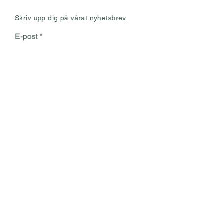
Skriv upp dig på vårat nyhetsbrev.
E-post
Prenumerera
Strömparterren, 703 61 Örebro
019-25 45 85
info@stromparterren.se
Copyright © 2025 Strömparterren.