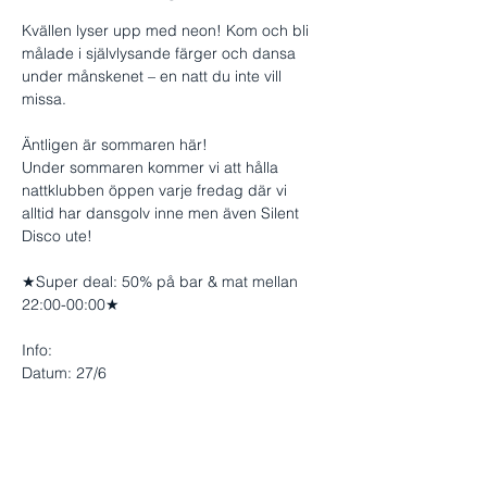
Kvällen lyser upp med neon! Kom och bli 
målade i självlysande färger och dansa 
under månskenet – en natt du inte vill 
missa.
Äntligen är sommaren här!
Under sommaren kommer vi att hålla 
nattklubben öppen varje fredag där vi 
alltid har dansgolv inne men även Silent 
Disco ute!
★Super deal: 50% på bar & mat mellan 
22:00-00:00★
Info:
Datum: 27/6
Visa mer