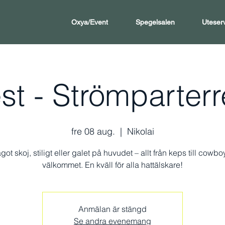
Oxya/Event
Spegelsalen
Uteser
est - Strömparterr
fre 08 aug.
  |  
Nikolai
got skoj, stiligt eller galet på huvudet – allt från keps till cowbo
välkommet. En kväll för alla hattälskare!
Anmälan är stängd
Se andra evenemang