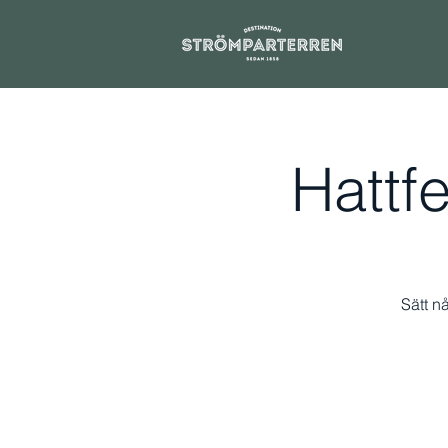
Hattf
Sätt nå