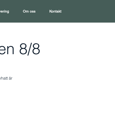
vering
Om oss
Kontakt
en 8/8
yhatt är