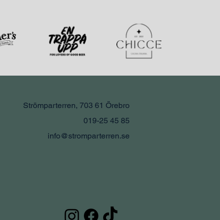
Strömparterren, 703 61 Örebro
019-25 45 85
info@stromparterren.se