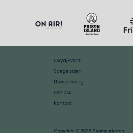
Oxya/Event
Spegelsalen
Uteservering
Om oss
Kontakt
Copyright © 2025 Strömparterren.