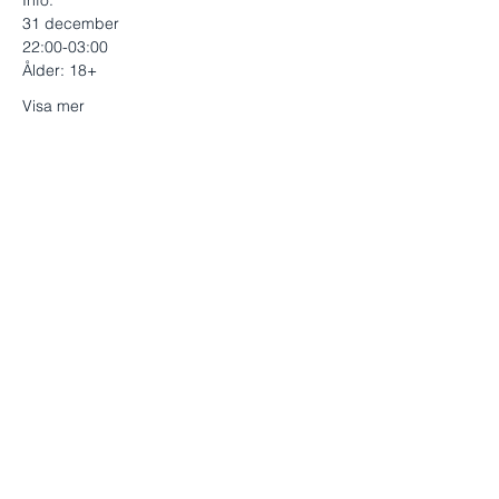
Info:
31 december
22:00-03:00
Ålder: 18+
Visa mer
Dela detta evenemang
Strömparterren, 703 61 Örebro
019-25 45 85
info@stromparterren.se