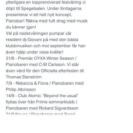
ytterligare en topprenoverad festvåning vi 
döpt till Spegelsalen. Under lördagarna 
presenterar vi ett helt nytt koncept, 
Pianobar! Räkna med fullt drag med musik 
du känner igen!
Väl på nedervåningen pumpar vår 
resident dj-Giovani på med den bästa 
klubbmusiken och mot september får han 
även hjälp under vissa kvällar!
31/8 - Premiär OYXA Winter Season / 
Pianobaren med C-M Carlsson. Vi står 
även värd för den Officiella efterfesten till 
Thomas Stenström
7/9 - Rebecca & Fiona / Pianobaren med 
Philip Albinsson
14/9 - Club Atomic ”Beyond the usual” 
flyttas över från Frimis sommarklubb / 
Pianobaren med Rickard Sigvardsson 
21/9 Nause / Pianobaren med Trond 
Slyngstadli
Visa mer