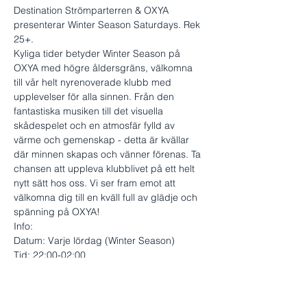
Destination Strömparterren & OXYA 
presenterar Winter Season Saturdays. Rek 
25+.
Kyliga tider betyder Winter Season på 
OXYA med högre åldersgräns, välkomna 
till vår helt nyrenoverade klubb med 
upplevelser för alla sinnen. Från den 
fantastiska musiken till det visuella 
skådespelet och en atmosfär fylld av 
värme och gemenskap - detta är kvällar 
där minnen skapas och vänner förenas. Ta 
chansen att uppleva klubblivet på ett helt 
nytt sätt hos oss. Vi ser fram emot att 
välkomna dig till en kväll full av glädje och 
spänning på OXYA!
Info:
Datum: Varje lördag (Winter Season)
Tid: 22:00-02:00
Ålder: Rek 25+
Visa mer