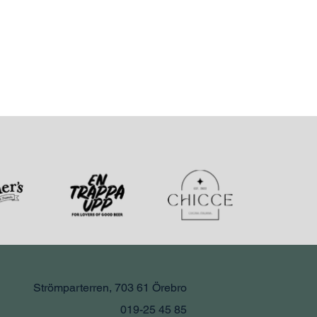
Strömparterren, 703 61 Örebro
019-25 45 85