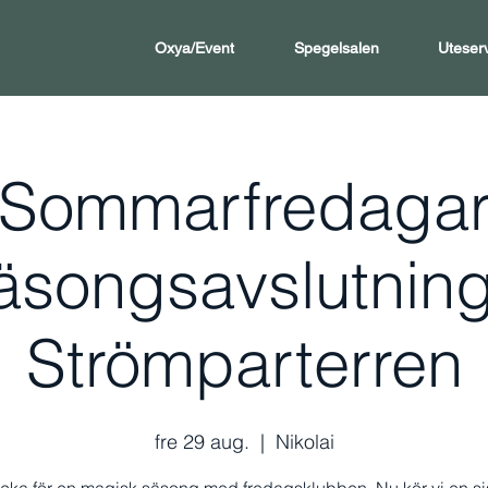
Oxya/Event
Spegelsalen
Uteser
Sommarfredaga
äsongsavslutning
Strömparterren
fre 29 aug.
  |  
Nikolai