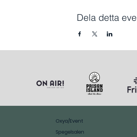
Dela detta e
Oxya/Event
Spegelsalen