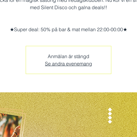
 tacka för en magisk säsong med fredagsklubben. Nu kör vi en sis
med Silent Disco och galna deals!!
★Super deal: 50% på bar & mat mellan 22:00-00:00★
Anmälan är stängd
Se andra evenemang