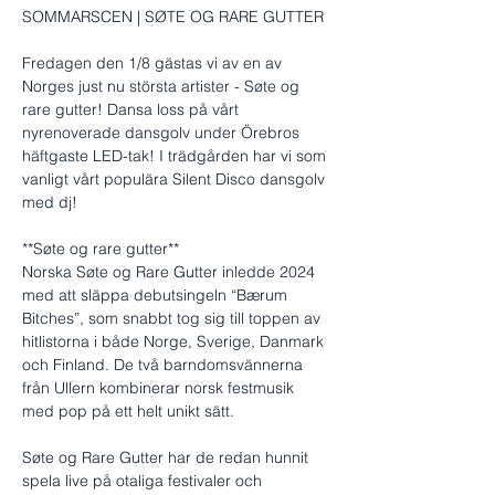
SOMMARSCEN | SØTE OG RARE GUTTER
Fredagen den 1/8 gästas vi av en av 
Norges just nu största artister - Søte og 
rare gutter! Dansa loss på vårt 
nyrenoverade dansgolv under Örebros 
häftgaste LED-tak! I trädgården har vi som 
vanligt vårt populära Silent Disco dansgolv 
med dj!
**Søte og rare gutter**
Norska Søte og Rare Gutter inledde 2024 
med att släppa debutsingeln “Bærum 
Bitches”, som snabbt tog sig till toppen av 
hitlistorna i både Norge, Sverige, Danmark 
och Finland. De två barndomsvännerna 
från Ullern kombinerar norsk festmusik 
med pop på ett helt unikt sätt. 
Søte og Rare Gutter har de redan hunnit 
spela live på otaliga festivaler och 