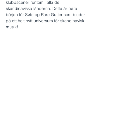
klubbscener runtom i alla de 
skandinaviska länderna. Detta är bara 
början för Søte og Rare Gutter som bjuder 
på ett helt nytt universum för skandinavisk 
musik!
Senaste singeln "Bender" har toppat 
listorna både i Sverige och Norge under 
de senaste månaderna, och…
Visa mer
Dela detta evenemang