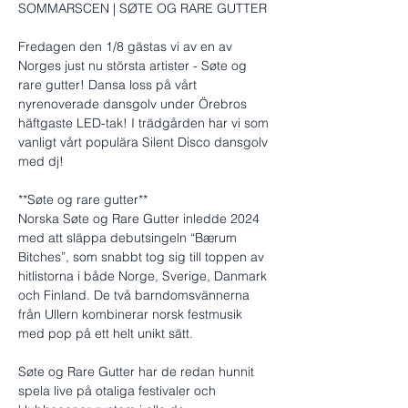
SOMMARSCEN | SØTE OG RARE GUTTER
Fredagen den 1/8 gästas vi av en av 
Norges just nu största artister - Søte og 
rare gutter! Dansa loss på vårt 
nyrenoverade dansgolv under Örebros 
häftgaste LED-tak! I trädgården har vi som 
vanligt vårt populära Silent Disco dansgolv 
med dj!
**Søte og rare gutter**
Norska Søte og Rare Gutter inledde 2024 
med att släppa debutsingeln “Bærum 
Bitches”, som snabbt tog sig till toppen av 
hitlistorna i både Norge, Sverige, Danmark 
och Finland. De två barndomsvännerna 
från Ullern kombinerar norsk festmusik 
med pop på ett helt unikt sätt. 
Søte og Rare Gutter har de redan hunnit 
spela live på otaliga festivaler och 