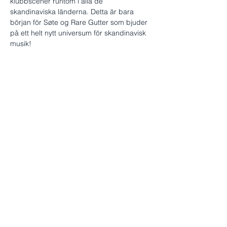
klubbscener runtom i alla de 
skandinaviska länderna. Detta är bara 
början för Søte og Rare Gutter som bjuder 
på ett helt nytt universum för skandinavisk 
musik!
Senaste singeln "Bender" har toppat 
listorna både i Sverige och Norge under 
de senaste månaderna, och…
Visa mer
Dela detta evenemang