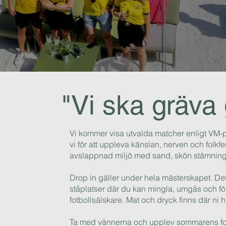
"Vi ska gräva
Vi kommer visa utvalda matcher enligt VM
vi för att uppleva känslan, nerven och folkfes
avslappnad miljö med sand, skön stämning o
Drop in gäller under hela mästerskapet. Det f
ståplatser där du kan mingla, umgås och f
fotbollsälskare. Mat och dryck finns där ni h
Ta med vännerna och upplev sommarens fotb