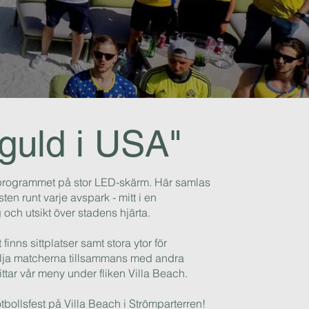
 guld i USA"
-programmet på stor LED-skärm. Här samlas
ten runt varje avspark - mitt i en
ch utsikt över stadens hjärta.
inns sittplatser samt stora ytor för
ölja matcherna tillsammans med andra
ittar vår meny under fliken Villa Beach.
ollsfest på Villa Beach i Strömparterren!