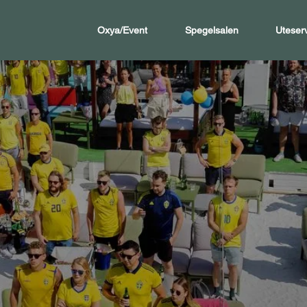
Oxya/Event
Spegelsalen
Uteser
terren!