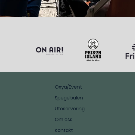
Oxya/Event
Spegelsalen
Uteservering
Om oss
Kontakt