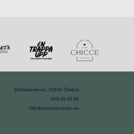
Strömparterren, 703 61 Örebro
019-25 45 85
info@stromparterren.se